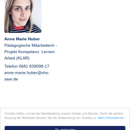
Anne Marie Huber
Pädagogische Mitarbeiterin -
Projekt Kompetenz. Lernen.
Arbeit (KLAR)
Telefon 0681 839098-17
anne-marie.huber@vhs-
saar.de
Cookies helfen uns bei der Bereitstellung unserer Inhalte und Dienste. Durch die weitere
Nutzung der Webseite stimmen Sie der Verwendung von Cookies zu.
Mehr Informationen
Copyright 2026 by
vhs-saar.de
Kontakt
|
Impressum
Ok, verstanden